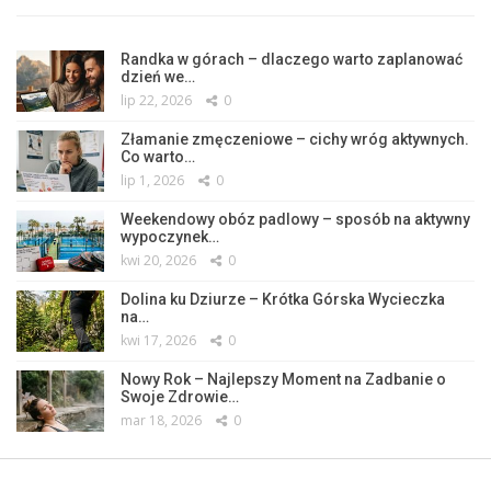
Randka w górach – dlaczego warto zaplanować
dzień we…
lip 22, 2026
0
Złamanie zmęczeniowe – cichy wróg aktywnych.
Co warto…
lip 1, 2026
0
Weekendowy obóz padlowy – sposób na aktywny
wypoczynek…
kwi 20, 2026
0
Dolina ku Dziurze – Krótka Górska Wycieczka
na…
kwi 17, 2026
0
Nowy Rok – Najlepszy Moment na Zadbanie o
Swoje Zdrowie…
mar 18, 2026
0