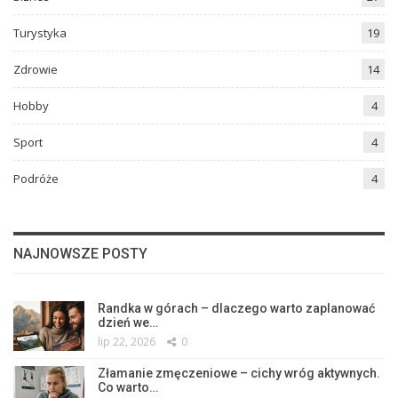
Turystyka
19
Zdrowie
14
Hobby
4
Sport
4
Podróże
4
NAJNOWSZE POSTY
Randka w górach – dlaczego warto zaplanować
dzień we…
lip 22, 2026
0
Złamanie zmęczeniowe – cichy wróg aktywnych.
Co warto…