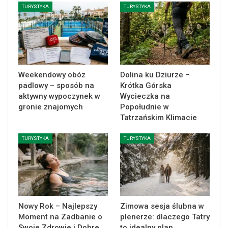
TURYSTYKA
TURYSTYKA
Weekendowy obóz
Dolina ku Dziurze –
padlowy – sposób na
Krótka Górska
aktywny wypoczynek w
Wycieczka na
gronie znajomych
Popołudnie w
Tatrzańskim Klimacie
TURYSTYKA
TURYSTYKA
Nowy Rok – Najlepszy
Zimowa sesja ślubna w
Moment na Zadbanie o
plenerze: dlaczego Tatry
Swoje Zdrowie i Dobre
to idealny plan