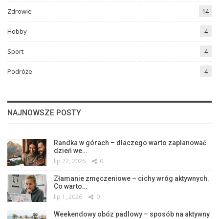
Zdrowie
14
Hobby
4
Sport
4
Podróże
4
NAJNOWSZE POSTY
Randka w górach – dlaczego warto zaplanować
dzień we…
lip 22, 2026
0
Złamanie zmęczeniowe – cichy wróg aktywnych.
Co warto…
lip 1, 2026
0
Weekendowy obóz padlowy – sposób na aktywny