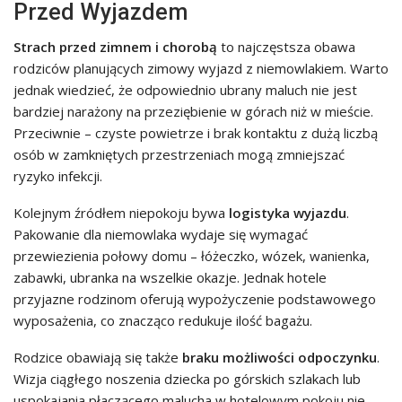
Przed Wyjazdem
Strach przed zimnem i chorobą
to najczęstsza obawa
rodziców planujących zimowy wyjazd z niemowlakiem. Warto
jednak wiedzieć, że odpowiednio ubrany maluch nie jest
bardziej narażony na przeziębienie w górach niż w mieście.
Przeciwnie – czyste powietrze i brak kontaktu z dużą liczbą
osób w zamkniętych przestrzeniach mogą zmniejszać
ryzyko infekcji.
Kolejnym źródłem niepokoju bywa
logistyka wyjazdu
.
Pakowanie dla niemowlaka wydaje się wymagać
przewiezienia połowy domu – łóżeczko, wózek, wanienka,
zabawki, ubranka na wszelkie okazje. Jednak hotele
przyjazne rodzinom oferują wypożyczenie podstawowego
wyposażenia, co znacząco redukuje ilość bagażu.
Rodzice obawiają się także
braku możliwości odpoczynku
.
Wizja ciągłego noszenia dziecka po górskich szlakach lub
uspokajania płaczącego malucha w hotelowym pokoju nie