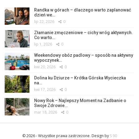
Randka w górach – dlaczego warto zaplanować
dzień we…
lip 22, 2026
0
Złamanie zmęczeniowe – cichy wróg aktywnych.
Co warto…
lip 1, 2026
0
Weekendowy obóz padlowy – sposób na aktywny
wypoczynek…
kwi 20, 2026
0
Dolina ku Dziurze – Krótka Górska Wycieczka
na…
kwi 17, 2026
0
Nowy Rok – Najlepszy Moment na Zadbanie o
Swoje Zdrowie…
mar 18, 2026
0
© 2026 - Wszystkie prawa zastrzeżone. Design by
S 90