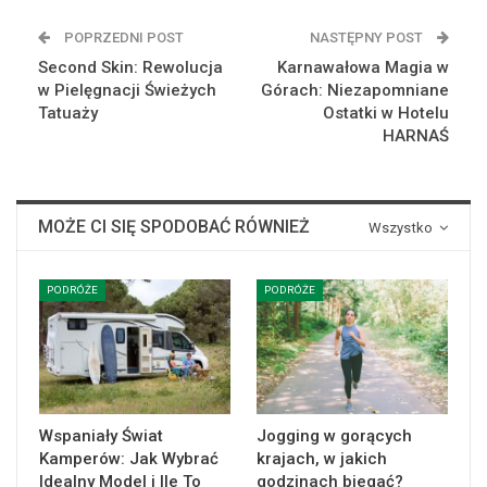
POPRZEDNI POST
NASTĘPNY POST
Second Skin: Rewolucja
Karnawałowa Magia w
w Pielęgnacji Świeżych
Górach: Niezapomniane
Tatuaży
Ostatki w Hotelu
HARNAŚ
MOŻE CI SIĘ SPODOBAĆ RÓWNIEŻ
Wszystko
PODRÓŻE
PODRÓŻE
Wspaniały Świat
Jogging w gorących
Kamperów: Jak Wybrać
krajach, w jakich
Idealny Model i Ile To
godzinach biegać?