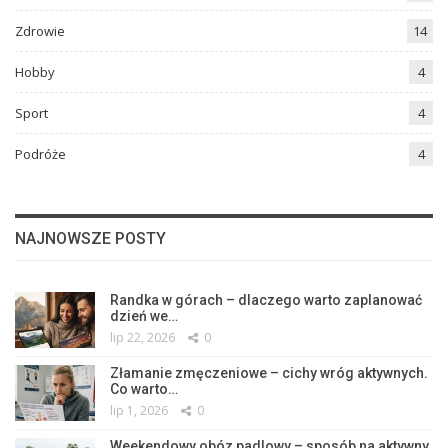
Zdrowie
14
Hobby
4
Sport
4
Podróże
4
NAJNOWSZE POSTY
Randka w górach – dlaczego warto zaplanować
dzień we…
lip 22, 2026
0
Złamanie zmęczeniowe – cichy wróg aktywnych.
Co warto…
lip 1, 2026
0
Weekendowy obóz padlowy – sposób na aktywny